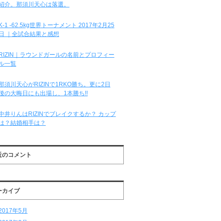
紹介。那須川天心は落選。
K-1 -62.5kg世界トーナメント 2017年2月25
日 ｜全試合結果と感想
RIZIN｜ラウンドガールの名前とプロフィー
ル一覧
那須川天心がRIZINで1RKO勝ち。更に2日
後の大晦日にも出場し、1本勝ち!!
中井りんはRIZINでブレイクするか？ カップ
は？結婚相手は？
近のコメント
ーカイブ
2017年5月