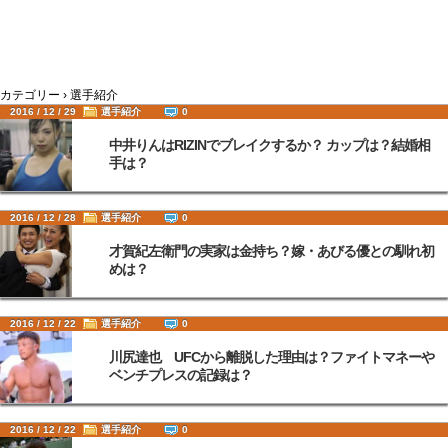
カテゴリー › 選手紹介
2016 / 12 / 29
選手紹介
0
中井りんはRIZINでブレイクするか？ カップは？結婚相
手は？
2016 / 12 / 28
選手紹介
0
才賀紀左衛門の実家は金持ち？嫁・あびる優との馴れ初
めは？
2016 / 12 / 22
選手紹介
0
川尻達也 UFCから離脱した理由は？ファイトマネーや
ベンチプレスの記録は？
2016 / 12 / 22
選手紹介
0