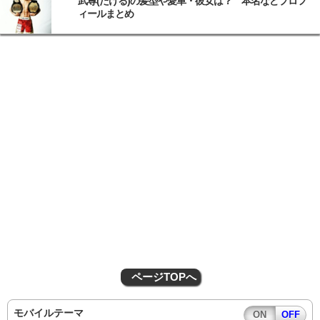
武尊(たける)の髪型や愛車・彼女は？ 本名などプロフ
ィールまとめ
ページTOPへ
モバイルテーマ
ON
OFF