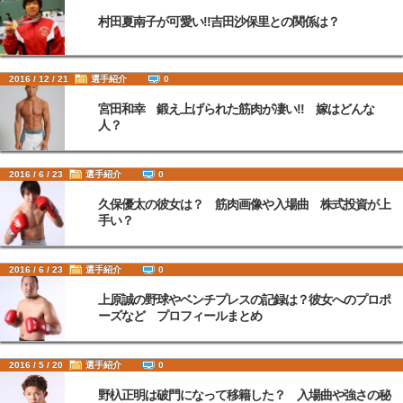
村田夏南子が可愛い!!吉田沙保里との関係は？
2016 / 12 / 21
選手紹介
0
宮田和幸 鍛え上げられた筋肉が凄い!! 嫁はどんな
人？
2016 / 6 / 23
選手紹介
0
久保優太の彼女は？ 筋肉画像や入場曲 株式投資が上
手い？
2016 / 6 / 23
選手紹介
0
上原誠の野球やベンチプレスの記録は？彼女へのプロポ
ーズなど プロフィールまとめ
2016 / 5 / 20
選手紹介
0
野杁正明は破門になって移籍した？ 入場曲や強さの秘