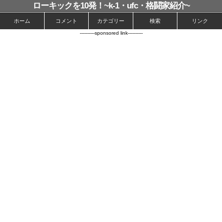
ローキックを10発！~k-1・ufc・格闘家紹介~
ホーム
コメント
カテゴリー
検索
リンク
----------sponsored link----------