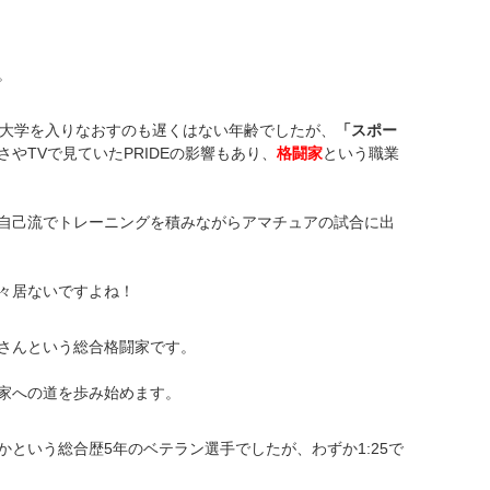
。
は大学を入りなおすのも遅くはない年齢でしたが、
「スポー
やTVで見ていたPRIDEの影響もあり、
格闘家
という職業
自己流でトレーニングを積みながらアマチュアの試合に出
々居ないですよね！
さんという総合格闘家です。
家への道を歩み始めます。
という総合歴5年のベテラン選手でしたが、わずか1:25で