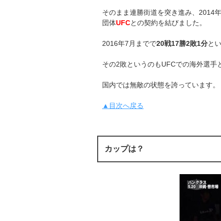
そのまま連勝街道を突き進み、201
団体
UFC
との契約を結びました。
2016年7月までで
20戦17勝2敗1分
と
その2敗というのもUFCでの海外選手
国内では無敵の状態を誇っています。
▲目次へ戻る
カップは？