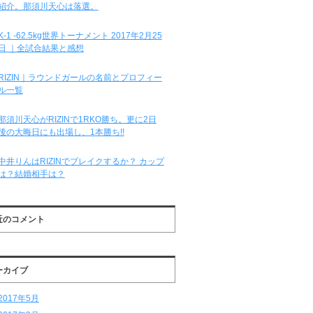
紹介。那須川天心は落選。
K-1 -62.5kg世界トーナメント 2017年2月25
日 ｜全試合結果と感想
RIZIN｜ラウンドガールの名前とプロフィー
ル一覧
那須川天心がRIZINで1RKO勝ち。更に2日
後の大晦日にも出場し、1本勝ち!!
中井りんはRIZINでブレイクするか？ カップ
は？結婚相手は？
近のコメント
ーカイブ
2017年5月