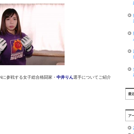
INに参戦する女子総合格闘家・
中井りん
選手についてご紹介
最
ア