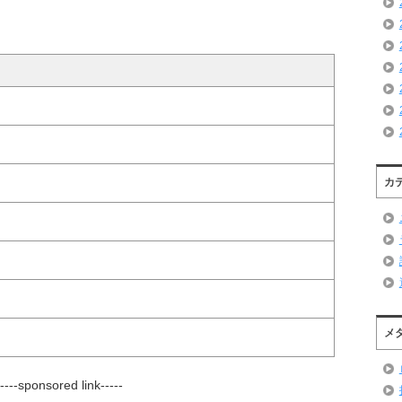
カ
メ
-----sponsored link-----