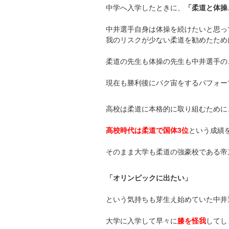
中学へ入学したときに、
「柔道と体操
中井選手自身は体操を続けたいと思っ
我のリスクが少ない柔道を勧めたため
柔道の先生も体操の先生も中井選手の
現在も勝利後にバク宙をするパフォー
高校は柔道に本格的に取り組むために
高校時代は柔道で国体3位
という成績
そのまま大学も柔道の強豪校である帝
「オリンピックに出たい」
という気持ちも芽生え始めていた中井
大学に入学して早々に
膝を怪我
してし