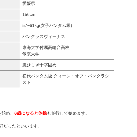
愛媛県
156cm
57~61kg(女子バンタム級)
パンクラスヴィーナス
東海大学付属高輪台高校
帝京大学
腕ひしぎ十字固め
初代バンタム級 クィーン・オブ・パンクラシ
スト
を始め、
6歳になると体操
も並行して始めます。
群だったといいます。