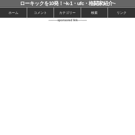
ローキックを10発！~k-1・ufc・格闘家紹介~
ホーム
コメント
カテゴリー
検索
リンク
----------sponsored link----------