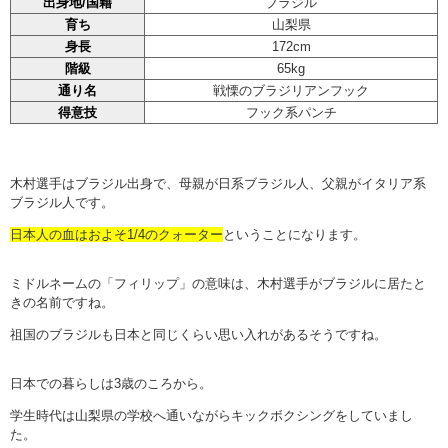
出身地/国籍
ブラジル
育ち
山梨県
身長
172cm
階級
65kg
通り名
戦慄のブラジリアンフック
得意技
フック系パンチ
木村選手はブラジル出身で、母親が日系ブラジル人、父親がイタリア系
ブラジル人です。
日本人の血はおよそ1/4のクォーター
ということになります。
ミドルネームの「フィリップ」の意味は、木村選手がブラジルに居たと
きの名前ですね。
祖国のブラジルも日本と同じくらい思い入れがあるそうですね。
日本での暮らしは3歳のころから。
学生時代は山梨県の学校へ通いながらキックボクシングをしていまし
た。