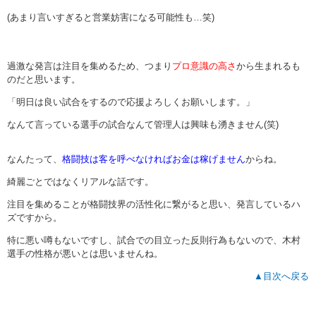
(あまり言いすぎると営業妨害になる可能性も…笑)
過激な発言は注目を集めるため、つまり
プロ意識の高さ
から生まれるも
のだと思います。
「明日は良い試合をするので応援よろしくお願いします。」
なんて言っている選手の試合なんて管理人は興味も湧きません(笑)
なんたって、
格闘技は客を呼べなければお金は稼げません
からね。
綺麗ごとではなくリアルな話です。
注目を集めることが格闘技界の活性化に繋がると思い、発言しているハ
ズですから。
特に悪い噂もないですし、試合での目立った反則行為もないので、木村
選手の性格が悪いとは思いませんね。
▲目次へ戻る